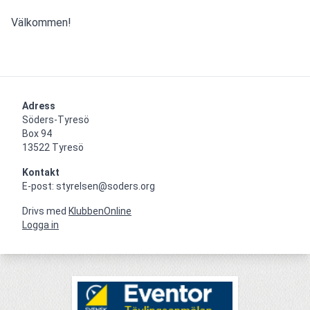
Välkommen!
Adress
Söders-Tyresö

Box 94

13522 Tyresö
Kontakt
E-post: styrelsen@soders.org
Drivs med
KlubbenOnline
Logga in