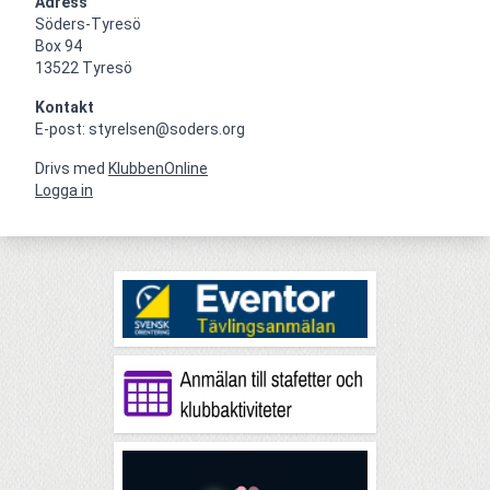
Adress
Söders-Tyresö

Box 94

13522 Tyresö
Kontakt
E-post: styrelsen@soders.org
Drivs med
KlubbenOnline
Logga in