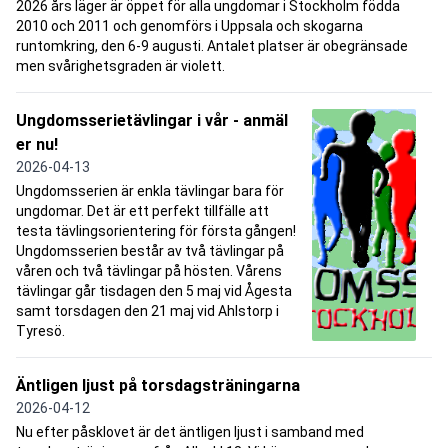
2026 års läger är öppet för alla ungdomar i Stockholm födda
2010 och 2011 och genomförs i Uppsala och skogarna
runtomkring, den 6-9 augusti. Antalet platser är obegränsade
men svårighetsgraden är violett.
Ungdomsserietävlingar i vår - anmäl
er nu!
2026-04-13
Ungdomsserien är enkla tävlingar bara för
ungdomar. Det är ett perfekt tillfälle att
testa tävlingsorientering för första gången!
Ungdomsserien består av två tävlingar på
våren och två tävlingar på hösten. Vårens
tävlingar går tisdagen den 5 maj vid Ågesta
samt torsdagen den 21 maj vid Ahlstorp i
Tyresö.
Äntligen ljust på torsdagsträningarna
2026-04-12
Nu efter påsklovet är det äntligen ljust i samband med