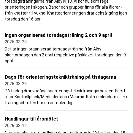
torsdagsträningarna från Alby kl 18. Vi kör nu som regel
orienteringen i skogen. Banor och grupper finns för alla åldrar -
från knattar till vuxna. Knatteorienteringen drar också igång igen
torsdag den 16 april.
Ingen organiserad torsdagsträning 2 och 9 april
2026-03-28
Det är ingen organiserad torsdagsträning från Alby
skärtorsdagen den 2 april respektive påsklovet torsdagen den 9
april.
Dags för orienteringsteknikträning på tisdagarna
2026-03-26
På tisdag drar vi igång orienteringsteknikträningarna igen. Först
ut är Kontrollplock/Medeldistans i Masmo. Kolla i kalendern eller i
träningschatten hur du anmäler dig.
Handlingar till årsmötet
2026-03-12
Nästa vecka är det äntligen dags för årsmöte. Vi träffas den 19