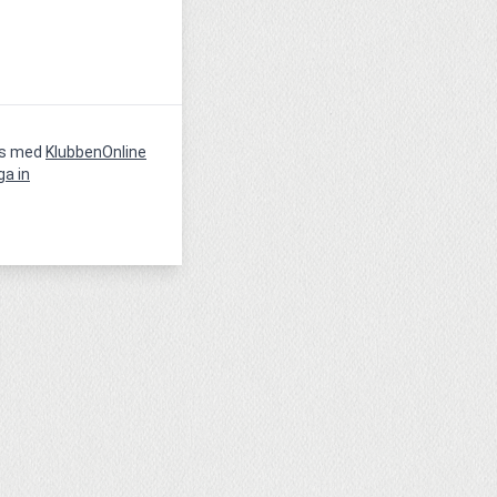
vs med
KlubbenOnline
ga in