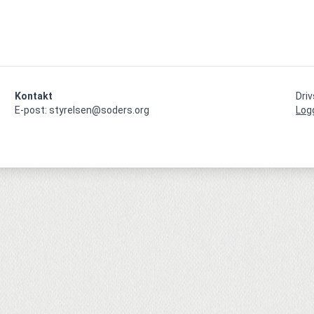
Kontakt
Dri
E-post: styrelsen@soders.org
Log