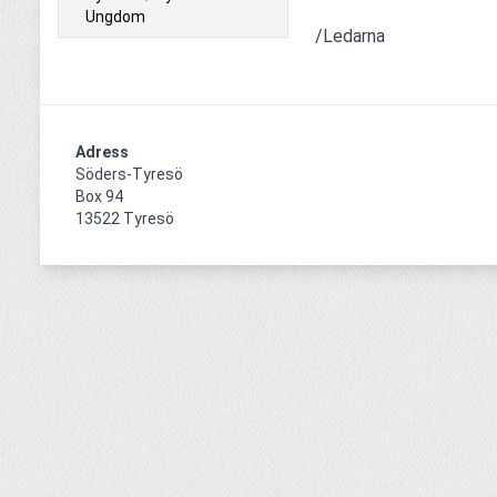
Ungdom
/Ledarna
Adress
Söders-Tyresö

Box 94

13522 Tyresö