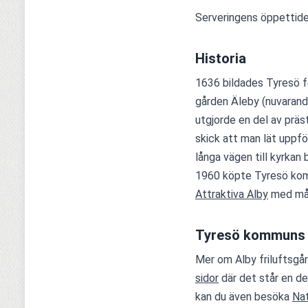
Serveringens öppettider 
Historia
1636 bildades Tyresö fö
gården Äleby (nuvarande
utgjorde en del av präs
skick att man lät uppfö
långa vägen till kyrkan
Attraktiva Alby
 med mål
Tyresö kommuns 
Mer om Alby friluftsgår
sidor
 där det står en de
kan du även besöka 
Na