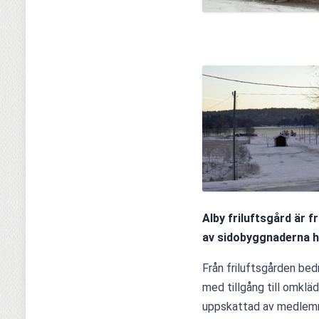
Alby friluftsgård är f
av sidobyggnaderna ha
Från friluftsgården bedr
med tillgång till omklä
uppskattad av medlemm