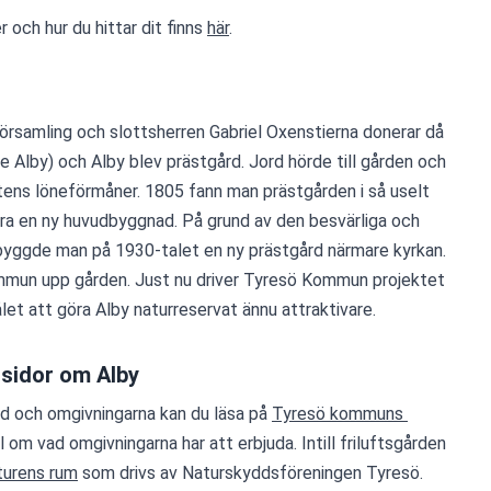
och hur du hittar dit finns 
här
.
rsamling och slottsherren Gabriel Oxenstierna donerar då 
 Alby) och Alby blev prästgård. Jord hörde till gården och 
tens löneförmåner. 1805 fann man prästgården i så uselt 
ra en ny huvudbyggnad. På grund av den besvärliga och 
 byggde man på 1930-talet en ny prästgård närmare kyrkan. 
1960 köpte Tyresö kommun upp gården. Just nu driver Tyresö Kommun projektet 
et att göra Alby naturreservat ännu attraktivare.  
sidor om Alby
d och omgivningarna kan du läsa på 
Tyresö kommuns 
l om vad omgivningarna har att erbjuda. Intill friluftsgården 
turens rum
 som drivs av Naturskyddsföreningen Tyresö.