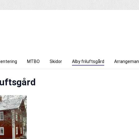
ientering
MTBO
Skidor
Alby friluftsgård
Arrangeman
luftsgård