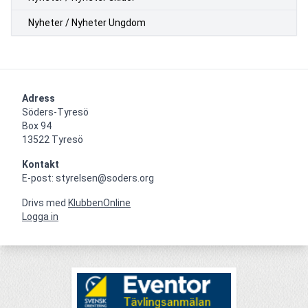
Nyheter / Nyheter Ungdom
Adress
Söders-Tyresö

Box 94

13522 Tyresö
Kontakt
E-post: styrelsen@soders.org
Drivs med
KlubbenOnline
Logga in